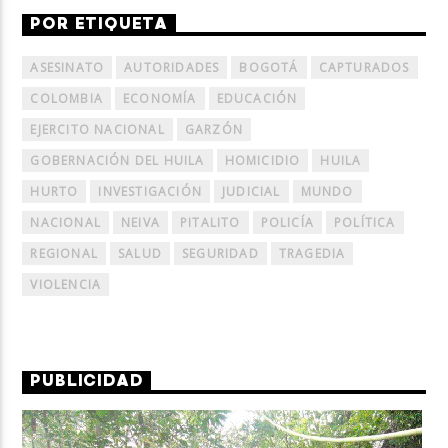
POR ETIQUETA
ASESINATO
AUTORIDADES
BOGOTÁ
CAPTURADOS
COLOMBIA
ECONOMÍA
EDUCACIÓN
EJERCITO NACIONAL
GARZÓN
GOBERNACIÓN DEL HUILA
HOMICIDIO
HUILA
HURTO
INVESTIGACIÓN
JUDICIAL
MUNDO
NACIONAL
NEIVA
PITALITO
POLICÍA
POLÍTICA
REGIONAL
SALUD
SEGURIDAD
TRAGEDIA
VIOLENCIA
PUBLICIDAD