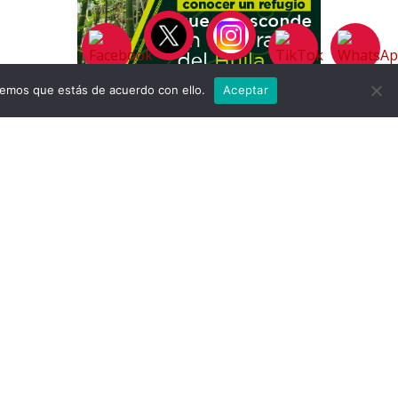
remos que estás de acuerdo con ello.
Aceptar