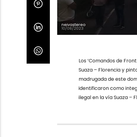
neivastereo
10/08/2023
Los ‘Comandos de Fronte
Suaza – Florencia y pint
madrugada de este dom
identificaron como integ
ilegal en la vía Suaza – F