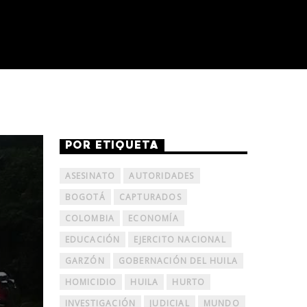
POR ETIQUETA
ASESINATO
AUTORIDADES
BOGOTÁ
CAPTURADOS
COLOMBIA
ECONOMÍA
EDUCACIÓN
EJERCITO NACIONAL
GARZÓN
GOBERNACIÓN DEL HUILA
HOMICIDIO
HUILA
HURTO
INVESTIGACIÓN
JUDICIAL
MUNDO