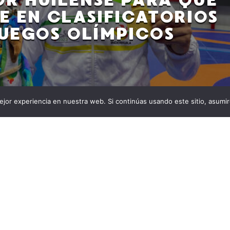
E EN CLASIFICATORIOS
UEGOS OLÍMPICOS
jor experiencia en nuestra web. Si continúas usando este sitio, asumi
rno departamental el luchador huilense se embarcará
eño olímpico. El sueño olímpico del destacado luchador
z está a punto de convertirse en una realidad
paldo incondicional de la Gobernación del Huila a través
a fue confirmada por […]