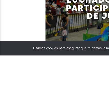
PARTICIP
DE J
Daniela Perdomo Reyes
Usamos cookies para asegurar que te damos la me
02/20/2024
Con el apoyo del gobie
en la búsqueda de su su
Hernán Darío Guzmán Ipú
palpable, gracias al res
del InderHuila. La notici