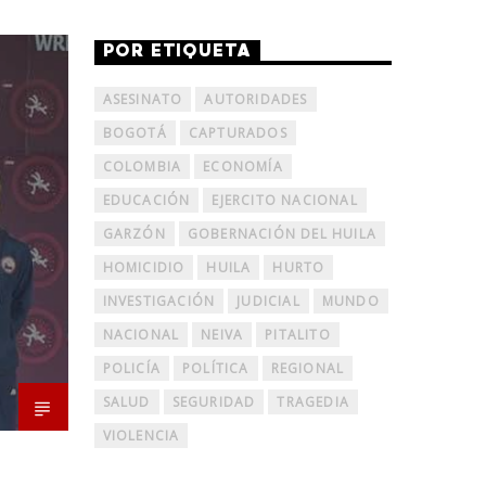
POR ETIQUETA
ASESINATO
AUTORIDADES
BOGOTÁ
CAPTURADOS
COLOMBIA
ECONOMÍA
EDUCACIÓN
EJERCITO NACIONAL
GARZÓN
GOBERNACIÓN DEL HUILA
HOMICIDIO
HUILA
HURTO
INVESTIGACIÓN
JUDICIAL
MUNDO
NACIONAL
NEIVA
PITALITO
POLICÍA
POLÍTICA
REGIONAL
SALUD
SEGURIDAD
TRAGEDIA
VIOLENCIA