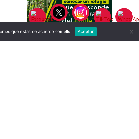
remos que estás de acuerdo con ello.
Aceptar