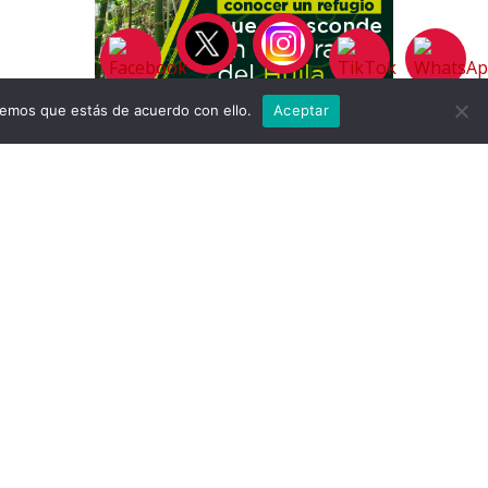
remos que estás de acuerdo con ello.
Aceptar