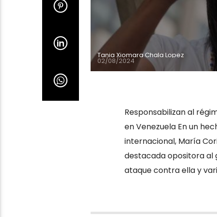
Tania Xiomara Chala Lopez
02/08/2024
Responsabilizan al régi
en Venezuela En un hec
internacional, María Co
destacada opositora al 
ataque contra ella y va