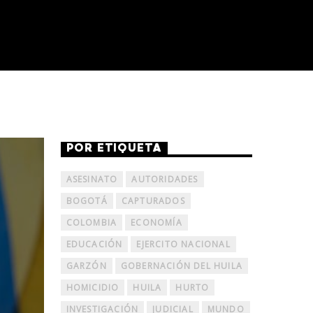
POR ETIQUETA
ASESINATO
AUTORIDADES
BOGOTÁ
CAPTURADOS
COLOMBIA
ECONOMÍA
EDUCACIÓN
EJERCITO NACIONAL
GARZÓN
GOBERNACIÓN DEL HUILA
HOMICIDIO
HUILA
HURTO
INVESTIGACIÓN
JUDICIAL
MUNDO