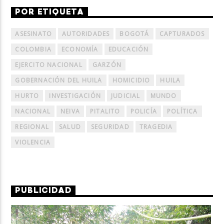
POR ETIQUETA
ASESINATO
AUTORIDADES
BOGOTÁ
CAPTURADOS
COLOMBIA
ECONOMÍA
EDUCACIÓN
EJERCITO NACIONAL
GARZÓN
GOBERNACIÓN DEL HUILA
HOMICIDIO
HUILA
HURTO
INVESTIGACIÓN
JUDICIAL
MUNDO
NACIONAL
NEIVA
PITALITO
POLICÍA
POLÍTICA
REGIONAL
SALUD
SEGURIDAD
TRAGEDIA
VIOLENCIA
PUBLICIDAD