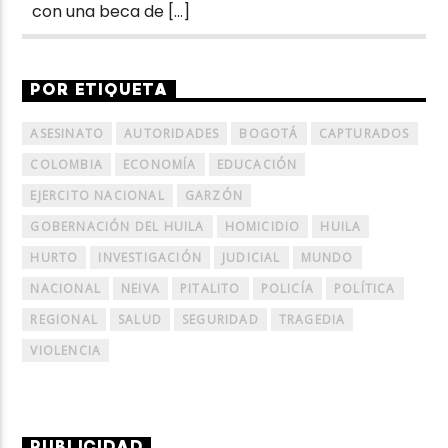
con una beca de […]
POR ETIQUETA
ASESINATO
AUTORIDADES
BOGOTÁ
CAPTURADOS
COLOMBIA
ECONOMÍA
EDUCACIÓN
EJERCITO NACIONAL
GARZÓN
GOBERNACIÓN DEL HUILA
HOMICIDIO
HUILA
HURTO
INVESTIGACIÓN
JUDICIAL
MUNDO
NACIONAL
NEIVA
PITALITO
POLICÍA
POLÍTICA
REGIONAL
SALUD
SEGURIDAD
TRAGEDIA
VIOLENCIA
PUBLICIDAD