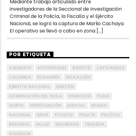
Mediante trabajo articulado entre
investigadores de la Seccional de Investigación
Criminal de la Policía, la Fiscalía y el Ejército
Nacional, se logró la captura de Marlio Cachaya.
El operativo se llevó a cabo en zona […]
POR ETIQUETA
ASESINATO
AUTORIDADES
BOGOTÁ
CAPTURADOS
COLOMBIA
ECONOMÍA
EDUCACIÓN
EJERCITO NACIONAL
GARZÓN
GOBERNACIÓN DEL HUILA
HOMICIDIO
HUILA
HURTO
INVESTIGACIÓN
JUDICIAL
MUNDO
NACIONAL
NEIVA
PITALITO
POLICÍA
POLÍTICA
REGIONAL
SALUD
SEGURIDAD
TRAGEDIA
VIOLENCIA