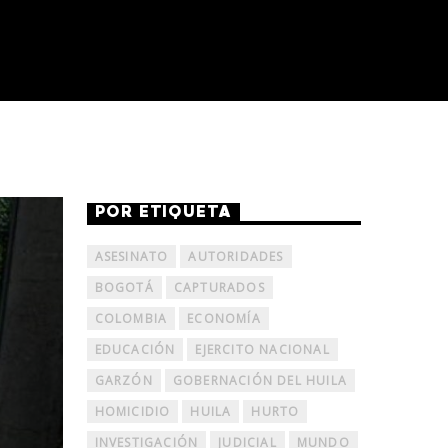
POR ETIQUETA
ASESINATO
AUTORIDADES
BOGOTÁ
CAPTURADOS
COLOMBIA
ECONOMÍA
EDUCACIÓN
EJERCITO NACIONAL
GARZÓN
GOBERNACIÓN DEL HUILA
HOMICIDIO
HUILA
HURTO
INVESTIGACIÓN
JUDICIAL
MUNDO