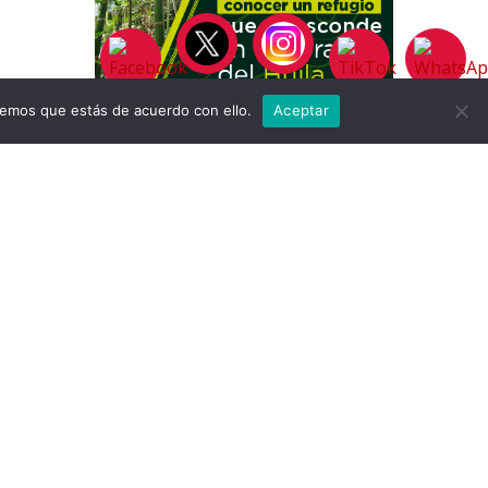
remos que estás de acuerdo con ello.
Aceptar