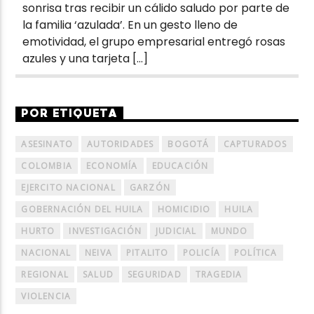
sonrisa tras recibir un cálido saludo por parte de
la familia ‘azulada’. En un gesto lleno de
emotividad, el grupo empresarial entregó rosas
azules y una tarjeta […]
POR ETIQUETA
ASESINATO
AUTORIDADES
BOGOTÁ
CAPTURADOS
COLOMBIA
ECONOMÍA
EDUCACIÓN
EJERCITO NACIONAL
GARZÓN
GOBERNACIÓN DEL HUILA
HOMICIDIO
HUILA
HURTO
INVESTIGACIÓN
JUDICIAL
MUNDO
NACIONAL
NEIVA
PITALITO
POLICÍA
POLÍTICA
REGIONAL
SALUD
SEGURIDAD
TRAGEDIA
VIOLENCIA