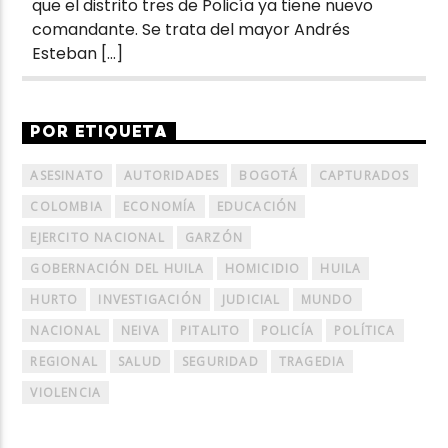
que el distrito tres de Policía ya tiene nuevo
comandante. Se trata del mayor Andrés
Esteban […]
POR ETIQUETA
ASESINATO
AUTORIDADES
BOGOTÁ
CAPTURADOS
COLOMBIA
ECONOMÍA
EDUCACIÓN
EJERCITO NACIONAL
GARZÓN
GOBERNACIÓN DEL HUILA
HOMICIDIO
HUILA
HURTO
INVESTIGACIÓN
JUDICIAL
MUNDO
NACIONAL
NEIVA
PITALITO
POLICÍA
POLÍTICA
REGIONAL
SALUD
SEGURIDAD
TRAGEDIA
VIOLENCIA