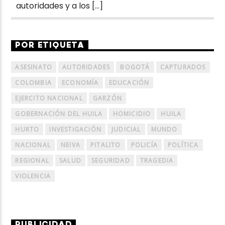
autoridades y a los […]
POR ETIQUETA
ASESINATO
AUTORIDADES
BOGOTÁ
CAPTURADOS
COLOMBIA
ECONOMÍA
EDUCACIÓN
EJERCITO NACIONAL
GARZÓN
GOBERNACIÓN DEL HUILA
HOMICIDIO
HUILA
HURTO
INVESTIGACIÓN
JUDICIAL
MUNDO
NACIONAL
NEIVA
PITALITO
POLICÍA
POLÍTICA
REGIONAL
SALUD
SEGURIDAD
TRAGEDIA
VIOLENCIA
PUBLICIDAD