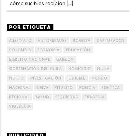
cómo sus hijos recibían […]
POR ETIQUETA
ASESINATO
AUTORIDADES
BOGOTÁ
CAPTURADOS
COLOMBIA
ECONOMÍA
EDUCACIÓN
EJERCITO NACIONAL
GARZÓN
GOBERNACIÓN DEL HUILA
HOMICIDIO
HUILA
HURTO
INVESTIGACIÓN
JUDICIAL
MUNDO
NACIONAL
NEIVA
PITALITO
POLICÍA
POLÍTICA
REGIONAL
SALUD
SEGURIDAD
TRAGEDIA
VIOLENCIA
PUBLICIDAD