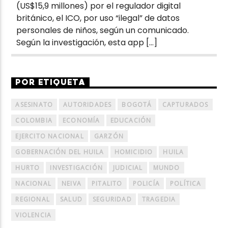
(US$15,9 millones) por el regulador digital
británico, el ICO, por uso “ilegal” de datos
personales de niños, según un comunicado.
Según la investigación, esta app […]
POR ETIQUETA
ASESINATO
AUTORIDADES
BOGOTÁ
CAPTURADOS
COLOMBIA
ECONOMÍA
EDUCACIÓN
EJERCITO NACIONAL
GARZÓN
GOBERNACIÓN DEL HUILA
HOMICIDIO
HUILA
HURTO
INVESTIGACIÓN
JUDICIAL
MUNDO
NACIONAL
NEIVA
PITALITO
POLICÍA
POLÍTICA
REGIONAL
SALUD
SEGURIDAD
TRAGEDIA
VIOLENCIA