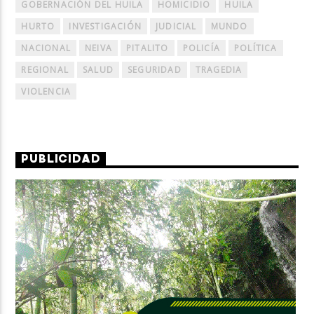
GOBERNACIÓN DEL HUILA
HOMICIDIO
HUILA
HURTO
INVESTIGACIÓN
JUDICIAL
MUNDO
NACIONAL
NEIVA
PITALITO
POLICÍA
POLÍTICA
REGIONAL
SALUD
SEGURIDAD
TRAGEDIA
VIOLENCIA
PUBLICIDAD