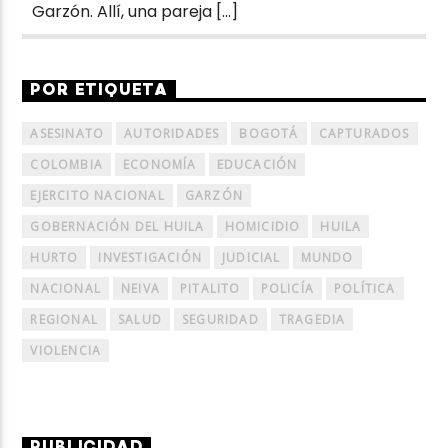
Garzón. Allí, una pareja […]
POR ETIQUETA
ASESINATO
AUTORIDADES
BOGOTÁ
CAPTURADOS
COLOMBIA
ECONOMÍA
EDUCACIÓN
EJERCITO NACIONAL
GARZÓN
GOBERNACIÓN DEL HUILA
HOMICIDIO
HUILA
HURTO
INVESTIGACIÓN
JUDICIAL
MUNDO
NACIONAL
NEIVA
PITALITO
POLICÍA
POLÍTICA
REGIONAL
SALUD
SEGURIDAD
TRAGEDIA
VIOLENCIA
PUBLICIDAD