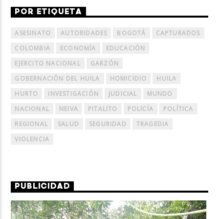
POR ETIQUETA
ASESINATO
AUTORIDADES
BOGOTÁ
CAPTURADOS
COLOMBIA
ECONOMÍA
EDUCACIÓN
EJERCITO NACIONAL
GARZÓN
GOBERNACIÓN DEL HUILA
HOMICIDIO
HUILA
HURTO
INVESTIGACIÓN
JUDICIAL
MUNDO
NACIONAL
NEIVA
PITALITO
POLICÍA
POLÍTICA
REGIONAL
SALUD
SEGURIDAD
TRAGEDIA
VIOLENCIA
PUBLICIDAD