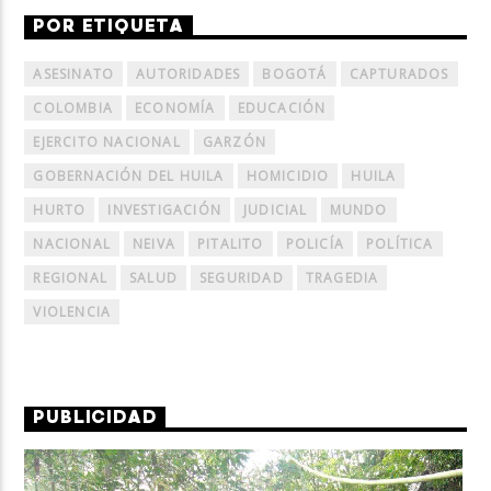
POR ETIQUETA
ASESINATO
AUTORIDADES
BOGOTÁ
CAPTURADOS
COLOMBIA
ECONOMÍA
EDUCACIÓN
EJERCITO NACIONAL
GARZÓN
GOBERNACIÓN DEL HUILA
HOMICIDIO
HUILA
HURTO
INVESTIGACIÓN
JUDICIAL
MUNDO
NACIONAL
NEIVA
PITALITO
POLICÍA
POLÍTICA
REGIONAL
SALUD
SEGURIDAD
TRAGEDIA
VIOLENCIA
PUBLICIDAD