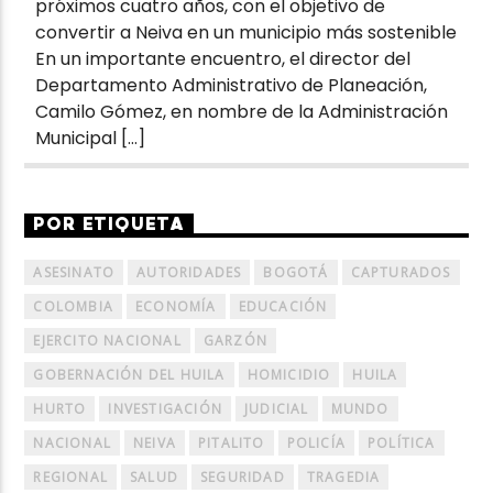
próximos cuatro años, con el objetivo de
convertir a Neiva en un municipio más sostenible
En un importante encuentro, el director del
Departamento Administrativo de Planeación,
Camilo Gómez, en nombre de la Administración
Municipal […]
POR ETIQUETA
ASESINATO
AUTORIDADES
BOGOTÁ
CAPTURADOS
COLOMBIA
ECONOMÍA
EDUCACIÓN
EJERCITO NACIONAL
GARZÓN
GOBERNACIÓN DEL HUILA
HOMICIDIO
HUILA
HURTO
INVESTIGACIÓN
JUDICIAL
MUNDO
NACIONAL
NEIVA
PITALITO
POLICÍA
POLÍTICA
REGIONAL
SALUD
SEGURIDAD
TRAGEDIA