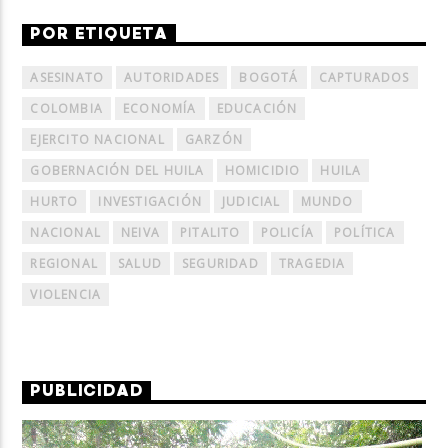
POR ETIQUETA
ASESINATO
AUTORIDADES
BOGOTÁ
CAPTURADOS
COLOMBIA
ECONOMÍA
EDUCACIÓN
EJERCITO NACIONAL
GARZÓN
GOBERNACIÓN DEL HUILA
HOMICIDIO
HUILA
HURTO
INVESTIGACIÓN
JUDICIAL
MUNDO
NACIONAL
NEIVA
PITALITO
POLICÍA
POLÍTICA
REGIONAL
SALUD
SEGURIDAD
TRAGEDIA
VIOLENCIA
PUBLICIDAD