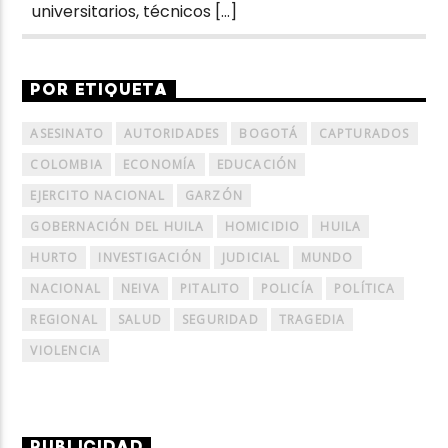
universitarios, técnicos […]
POR ETIQUETA
ASESINATO
AUTORIDADES
BOGOTÁ
CAPTURADOS
COLOMBIA
ECONOMÍA
EDUCACIÓN
EJERCITO NACIONAL
GARZÓN
GOBERNACIÓN DEL HUILA
HOMICIDIO
HUILA
HURTO
INVESTIGACIÓN
JUDICIAL
MUNDO
NACIONAL
NEIVA
PITALITO
POLICÍA
POLÍTICA
REGIONAL
SALUD
SEGURIDAD
TRAGEDIA
VIOLENCIA
PUBLICIDAD