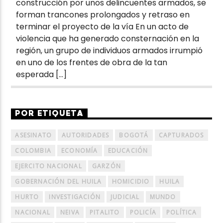
construcción por unos delincuentes armados, se
forman trancones prolongados y retraso en
terminar el proyecto de la vía En un acto de
violencia que ha generado consternación en la
región, un grupo de individuos armados irrumpió
en uno de los frentes de obra de la tan
esperada […]
POR ETIQUETA
ASESINATO
AUTORIDADES
BOGOTÁ
CAPTURADOS
COLOMBIA
ECONOMÍA
EDUCACIÓN
EJERCITO NACIONAL
GARZÓN
GOBERNACIÓN DEL HUILA
HOMICIDIO
HUILA
HURTO
INVESTIGACIÓN
JUDICIAL
MUNDO
NACIONAL
NEIVA
PITALITO
POLICÍA
POLÍTICA