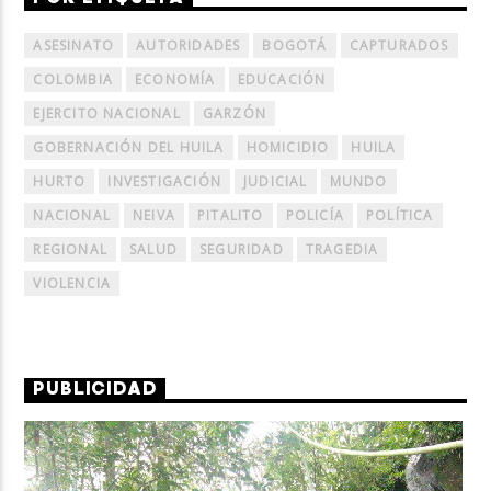
ASESINATO
AUTORIDADES
BOGOTÁ
CAPTURADOS
COLOMBIA
ECONOMÍA
EDUCACIÓN
EJERCITO NACIONAL
GARZÓN
GOBERNACIÓN DEL HUILA
HOMICIDIO
HUILA
HURTO
INVESTIGACIÓN
JUDICIAL
MUNDO
NACIONAL
NEIVA
PITALITO
POLICÍA
POLÍTICA
REGIONAL
SALUD
SEGURIDAD
TRAGEDIA
VIOLENCIA
PUBLICIDAD