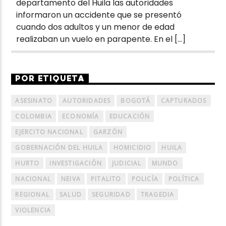
departamento del Huila las autoridades
informaron un accidente que se presentó
cuando dos adultos y un menor de edad
realizaban un vuelo en parapente. En el […]
POR ETIQUETA
ASESINATO
AUTORIDADES
BOGOTÁ
CAPTURADOS
COLOMBIA
ECONOMÍA
EDUCACIÓN
EJERCITO NACIONAL
GARZÓN
GOBERNACIÓN DEL HUILA
HOMICIDIO
HUILA
HURTO
INVESTIGACIÓN
JUDICIAL
MUNDO
NACIONAL
NEIVA
PITALITO
POLICÍA
POLÍTICA
REGIONAL
SALUD
SEGURIDAD
TRAGEDIA
VIOLENCIA