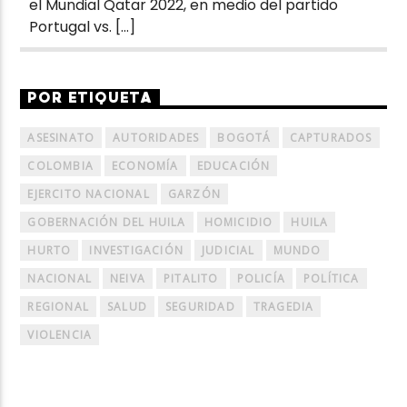
el Mundial Qatar 2022, en medio del partido
Portugal vs. […]
POR ETIQUETA
ASESINATO
AUTORIDADES
BOGOTÁ
CAPTURADOS
COLOMBIA
ECONOMÍA
EDUCACIÓN
EJERCITO NACIONAL
GARZÓN
GOBERNACIÓN DEL HUILA
HOMICIDIO
HUILA
HURTO
INVESTIGACIÓN
JUDICIAL
MUNDO
NACIONAL
NEIVA
PITALITO
POLICÍA
POLÍTICA
REGIONAL
SALUD
SEGURIDAD
TRAGEDIA
VIOLENCIA