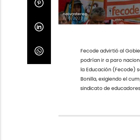
neivastereo
11/16/2023
Fecode advirtió al Gobi
podrían ir a paro nacio
la Educación (Fecode) se
Bonilla, exigiendo el cum
sindicato de educadores