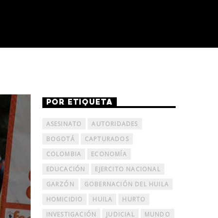
POR ETIQUETA
ASESINATO
AUTORIDADES
BOGOTÁ
CAPTURADOS
COLOMBIA
ECONOMÍA
EDUCACIÓN
EJERCITO NACIONAL
GARZÓN
GOBERNACIÓN DEL HUILA
HOMICIDIO
HUILA
HURTO
INVESTIGACIÓN
JUDICIAL
MUNDO