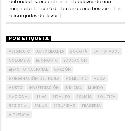
autoridades, encontraron el cadáver de una
mujer atado a un árbol en una zona boscosa. Los
encargados de llevar […]
POR ETIQUETA
ASESINATO
AUTORIDADES
BOGOTÁ
CAPTURADOS
COLOMBIA
ECONOMÍA
EDUCACIÓN
EJERCITO NACIONAL
GARZÓN
GOBERNACIÓN DEL HUILA
HOMICIDIO
HUILA
HURTO
INVESTIGACIÓN
JUDICIAL
MUNDO
NACIONAL
NEIVA
PITALITO
POLICÍA
POLÍTICA
REGIONAL
SALUD
SEGURIDAD
TRAGEDIA
VIOLENCIA