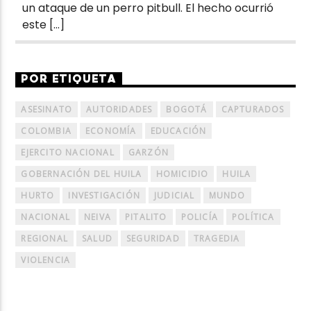
un ataque de un perro pitbull. El hecho ocurrió
este […]
POR ETIQUETA
ASESINATO
AUTORIDADES
BOGOTÁ
CAPTURADOS
COLOMBIA
ECONOMÍA
EDUCACIÓN
EJERCITO NACIONAL
GARZÓN
GOBERNACIÓN DEL HUILA
HOMICIDIO
HUILA
HURTO
INVESTIGACIÓN
JUDICIAL
MUNDO
NACIONAL
NEIVA
PITALITO
POLICÍA
POLÍTICA
REGIONAL
SALUD
SEGURIDAD
TRAGEDIA
VIOLENCIA