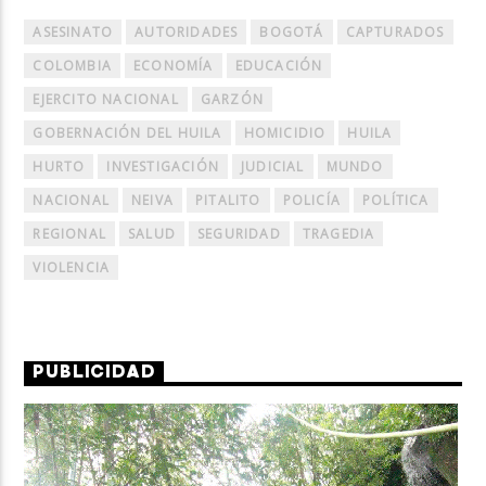
ASESINATO
AUTORIDADES
BOGOTÁ
CAPTURADOS
COLOMBIA
ECONOMÍA
EDUCACIÓN
EJERCITO NACIONAL
GARZÓN
GOBERNACIÓN DEL HUILA
HOMICIDIO
HUILA
HURTO
INVESTIGACIÓN
JUDICIAL
MUNDO
NACIONAL
NEIVA
PITALITO
POLICÍA
POLÍTICA
REGIONAL
SALUD
SEGURIDAD
TRAGEDIA
VIOLENCIA
PUBLICIDAD