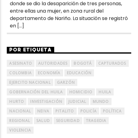
donde se dio la desaparición de tres personas,
entre ellas una mujer, en zona rural del
departamento de Nariño. La situación se registró
en […]
POR ETIQUETA
ASESINATO
AUTORIDADES
BOGOTÁ
CAPTURADOS
COLOMBIA
ECONOMÍA
EDUCACIÓN
EJERCITO NACIONAL
GARZÓN
GOBERNACIÓN DEL HUILA
HOMICIDIO
HUILA
HURTO
INVESTIGACIÓN
JUDICIAL
MUNDO
NACIONAL
NEIVA
PITALITO
POLICÍA
POLÍTICA
REGIONAL
SALUD
SEGURIDAD
TRAGEDIA
VIOLENCIA