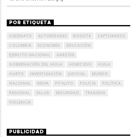
POR ETIQUETA
ASESINATO
AUTORIDADES
BOGOTÁ
CAPTURADOS
COLOMBIA
ECONOMÍA
EDUCACIÓN
EJERCITO NACIONAL
GARZÓN
GOBERNACIÓN DEL HUILA
HOMICIDIO
HUILA
HURTO
INVESTIGACIÓN
JUDICIAL
MUNDO
NACIONAL
NEIVA
PITALITO
POLICÍA
POLÍTICA
REGIONAL
SALUD
SEGURIDAD
TRAGEDIA
VIOLENCIA
PUBLICIDAD