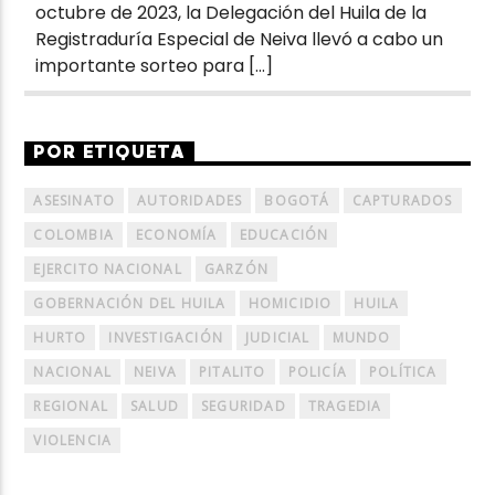
octubre de 2023, la Delegación del Huila de la
Registraduría Especial de Neiva llevó a cabo un
importante sorteo para […]
POR ETIQUETA
ASESINATO
AUTORIDADES
BOGOTÁ
CAPTURADOS
COLOMBIA
ECONOMÍA
EDUCACIÓN
EJERCITO NACIONAL
GARZÓN
GOBERNACIÓN DEL HUILA
HOMICIDIO
HUILA
HURTO
INVESTIGACIÓN
JUDICIAL
MUNDO
NACIONAL
NEIVA
PITALITO
POLICÍA
POLÍTICA
REGIONAL
SALUD
SEGURIDAD
TRAGEDIA
VIOLENCIA