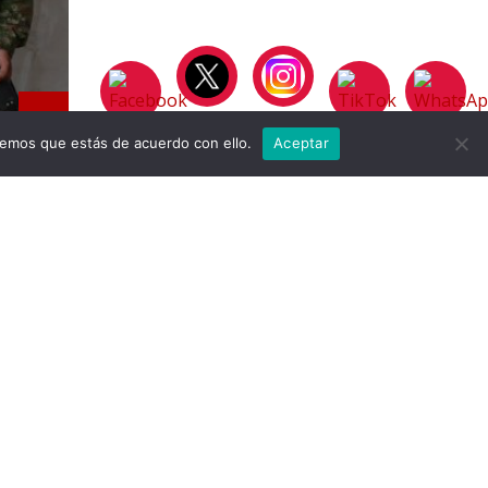
remos que estás de acuerdo con ello.
Aceptar