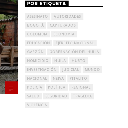
POR ETIQUETA
ASESINATO
AUTORIDADES
BOGOTÁ
CAPTURADOS
COLOMBIA
ECONOMÍA
EDUCACIÓN
EJERCITO NACIONAL
GARZÓN
GOBERNACIÓN DEL HUILA
HOMICIDIO
HUILA
HURTO
INVESTIGACIÓN
JUDICIAL
MUNDO
NACIONAL
NEIVA
PITALITO
POLICÍA
POLÍTICA
REGIONAL
SALUD
SEGURIDAD
TRAGEDIA
VIOLENCIA