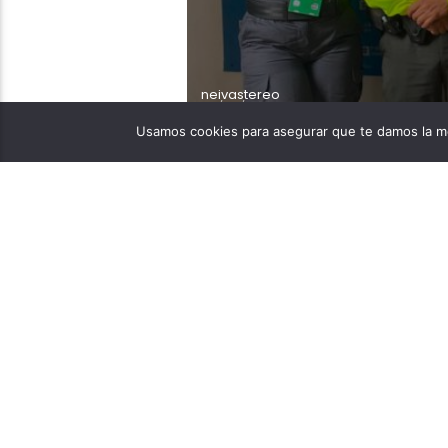
neivastereo
05/08/2023
Usamos cookies para asegurar que te damos la me
El procesado, al parecer
a reanudar la relación s
Fernández Rincón, es e
sexualmente de una meno
parecer, el procesado [