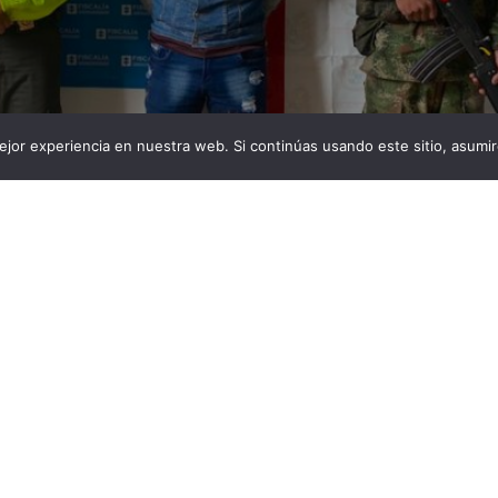
jor experiencia en nuestra web. Si continúas usando este sitio, asumi
, se ofreció a practicar ritos que ayudarían a la víctima
entimental que tenía con un exnovio. Edwin Ancizar
l hombre que en octubre de 2022 habría abusado
r de 13 años en el municipio de Garzón Huila. Al
…]