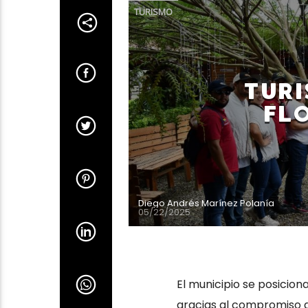
TURISMO
TUR
FL
Diego Andrés Marínez Polanía
05/22/2025
El municipio se posiciona
gracias al compromiso d