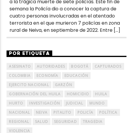
a la trágica muerte de siete policías. Este fin de
semana la Policía dio a conocer la captura de
cuatro personas involucradas en el atentado
terrorista en el que murieron 7 policías en zona
rural de Neiva, en septiembre de 2022. Entre […]
POR ETIQUETA
ASESINATO
AUTORIDADES
BOGOTÁ
CAPTURADOS
COLOMBIA
ECONOMÍA
EDUCACIÓN
EJERCITO NACIONAL
GARZÓN
GOBERNACIÓN DEL HUILA
HOMICIDIO
HUILA
HURTO
INVESTIGACIÓN
JUDICIAL
MUNDO
NACIONAL
NEIVA
PITALITO
POLICÍA
POLÍTICA
REGIONAL
SALUD
SEGURIDAD
TRAGEDIA
VIOLENCIA