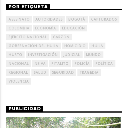
POR ETIQUETA
ASESINATO
AUTORIDADES
BOGOTÁ
CAPTURADOS
COLOMBIA
ECONOMÍA
EDUCACIÓN
EJERCITO NACIONAL
GARZÓN
GOBERNACIÓN DEL HUILA
HOMICIDIO
HUILA
HURTO
INVESTIGACIÓN
JUDICIAL
MUNDO
NACIONAL
NEIVA
PITALITO
POLICÍA
POLÍTICA
REGIONAL
SALUD
SEGURIDAD
TRAGEDIA
VIOLENCIA
PUBLICIDAD