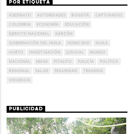
POR ETIQUETA
ASESINATO
AUTORIDADES
BOGOTÁ
CAPTURADOS
COLOMBIA
ECONOMÍA
EDUCACIÓN
EJERCITO NACIONAL
GARZÓN
GOBERNACIÓN DEL HUILA
HOMICIDIO
HUILA
HURTO
INVESTIGACIÓN
JUDICIAL
MUNDO
NACIONAL
NEIVA
PITALITO
POLICÍA
POLÍTICA
REGIONAL
SALUD
SEGURIDAD
TRAGEDIA
VIOLENCIA
PUBLICIDAD