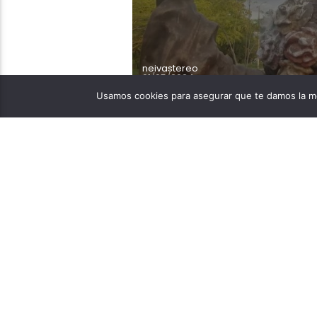
neivastereo
01/05/2024
Usamos cookies para asegurar que te damos la me
Destrozadas se encuentr
ubicadas en la avenida 
sufrido las esculturas d
encuentran instaladas en
Las esculturas creadas e