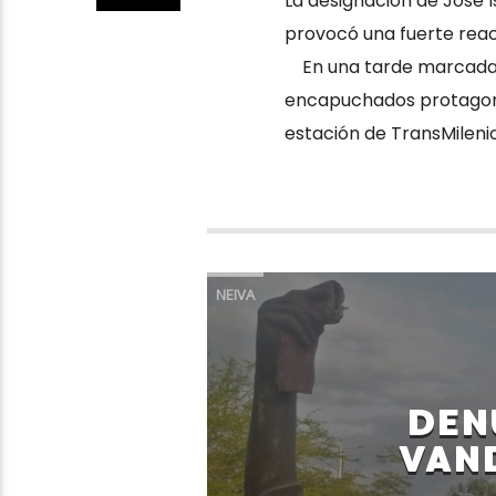
La designación de José 
provocó una fuerte reac
En una tarde marcada po
encapuchados protagoni
estación de TransMilenio
NEIVA
DEN
VAN