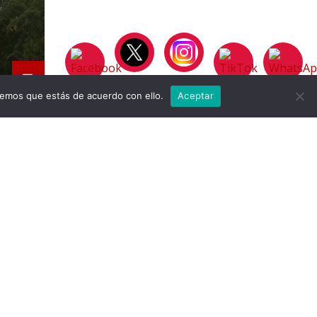
remos que estás de acuerdo con ello.
Aceptar