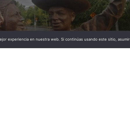
jor experiencia en nuestra web. Si continúas usando este sitio, asumi
an las esculturas de la coreografía del Sanjuanero
Inés García de Durán, en Neiva. Graves afectaciones han
e la coreografía del Sanjuanero huilense que se
 la avenida Inés García de Durán, en la ciudad de Neiva.
n honor a la […]