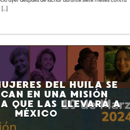
leció ayer después de luchar durante siete meses contra
 […]
UJERES DEL HUILA SE
CAN EN UNA MISIÓN
IA QUE LAS LLEVARÁ A
MÉXICO