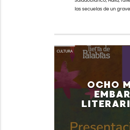
Saladoblanco, Huila, fal
las secuelas de un grave
CULTURA
OCHO M
EMBAR
LITERAR