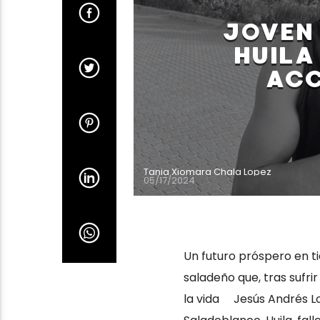
JOVEN
HUILA
ACC
Tania Xiomara Chala Lopez
05/17/2024
Un futuro próspero en ti
saladeño que, tras sufr
la vida Jesús Andrés Lo