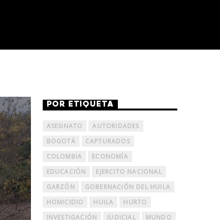
POR ETIQUETA
ASESINATO
AUTORIDADES
BOGOTÁ
CAPTURADOS
COLOMBIA
ECONOMÍA
EDUCACIÓN
EJERCITO NACIONAL
GARZÓN
GOBERNACIÓN DEL HUILA
HOMICIDIO
HUILA
HURTO
INVESTIGACIÓN
JUDICIAL
MUNDO