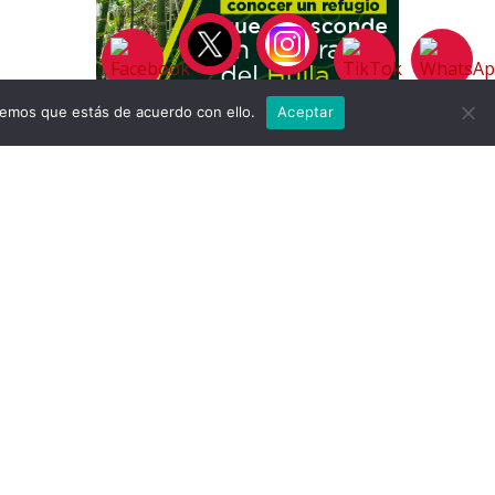
remos que estás de acuerdo con ello.
Aceptar