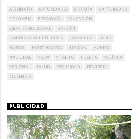
ASESINATO
AUTORIDADES
BOGOTÁ
CAPTURADOS
COLOMBIA
ECONOMÍA
EDUCACIÓN
EJERCITO NACIONAL
GARZÓN
GOBERNACIÓN DEL HUILA
HOMICIDIO
HUILA
HURTO
INVESTIGACIÓN
JUDICIAL
MUNDO
NACIONAL
NEIVA
PITALITO
POLICÍA
POLÍTICA
REGIONAL
SALUD
SEGURIDAD
TRAGEDIA
VIOLENCIA
PUBLICIDAD