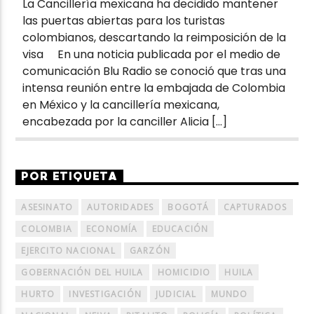
La Cancillería mexicana ha decidido mantener
las puertas abiertas para los turistas
colombianos, descartando la reimposición de la
visa En una noticia publicada por el medio de
comunicación Blu Radio se conoció que tras una
intensa reunión entre la embajada de Colombia
en México y la cancillería mexicana,
encabezada por la canciller Alicia […]
POR ETIQUETA
ASESINATO
AUTORIDADES
BOGOTÁ
CAPTURADOS
COLOMBIA
ECONOMÍA
EDUCACIÓN
EJERCITO NACIONAL
GARZÓN
GOBERNACIÓN DEL HUILA
HOMICIDIO
HUILA
HURTO
INVESTIGACIÓN
JUDICIAL
MUNDO