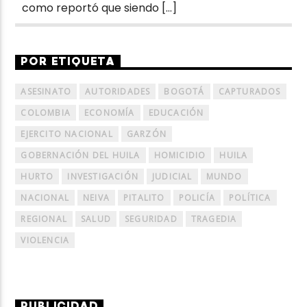
como reportó que siendo […]
POR ETIQUETA
ASESINATO
AUTORIDADES
BOGOTÁ
CAPTURADOS
COLOMBIA
ECONOMÍA
EDUCACIÓN
EJERCITO NACIONAL
GARZÓN
GOBERNACIÓN DEL HUILA
HOMICIDIO
HUILA
HURTO
INVESTIGACIÓN
JUDICIAL
MUNDO
NACIONAL
NEIVA
PITALITO
POLICÍA
POLÍTICA
REGIONAL
SALUD
SEGURIDAD
TRAGEDIA
VIOLENCIA
PUBLICIDAD