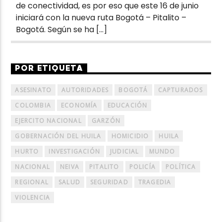
de conectividad, es por eso que este 16 de junio
iniciará con la nueva ruta Bogotá – Pitalito –
Bogotá. Según se ha […]
POR ETIQUETA
ASESINATO
AUTORIDADES
BOGOTÁ
CAPTURADOS
COLOMBIA
ECONOMÍA
EDUCACIÓN
EJERCITO NACIONAL
GARZÓN
GOBERNACIÓN DEL HUILA
HOMICIDIO
HUILA
HURTO
INVESTIGACIÓN
JUDICIAL
MUNDO
NACIONAL
NEIVA
PITALITO
POLICÍA
POLÍTICA
REGIONAL
SALUD
SEGURIDAD
TRAGEDIA
VIOLENCIA