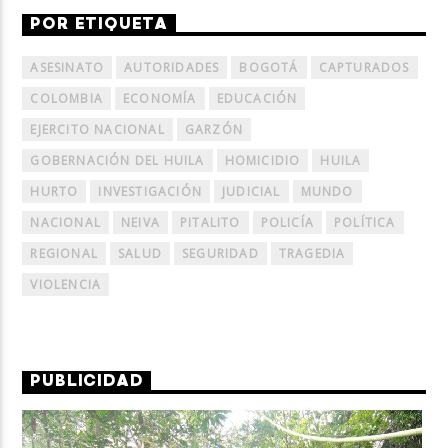
POR ETIQUETA
ASESINATO
AUTORIDADES
BOGOTÁ
CAPTURADOS
COLOMBIA
ECONOMÍA
EDUCACIÓN
EJERCITO NACIONAL
GARZÓN
GOBERNACIÓN DEL HUILA
HOMICIDIO
HUILA
HURTO
INVESTIGACIÓN
JUDICIAL
MUNDO
NACIONAL
NEIVA
PITALITO
POLICÍA
POLÍTICA
REGIONAL
SALUD
SEGURIDAD
TRAGEDIA
VIOLENCIA
PUBLICIDAD