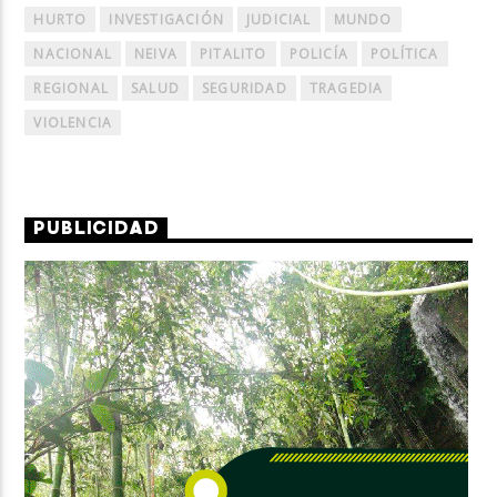
HURTO
INVESTIGACIÓN
JUDICIAL
MUNDO
NACIONAL
NEIVA
PITALITO
POLICÍA
POLÍTICA
REGIONAL
SALUD
SEGURIDAD
TRAGEDIA
VIOLENCIA
PUBLICIDAD