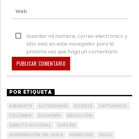
Guardar mi nombre, correo electrónico y
sitio web en este navegador para la
próxima vez que haga un comentario.
POR ETIQUETA
ASESINATO
AUTORIDADES
BOGOTÁ
CAPTURADOS
COLOMBIA
ECONOMÍA
EDUCACIÓN
EJERCITO NACIONAL
GARZÓN
GOBERNACIÓN DEL HUILA
HOMICIDIO
HUILA