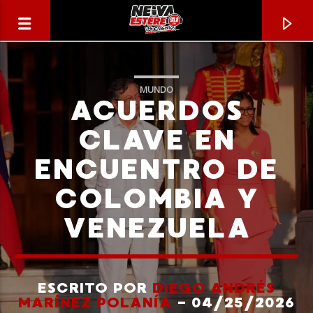
MUNDO
ACUERDOS
CLAVE EN
ENCUENTRO DE
COLOMBIA Y
VENEZUELA
CANCIÓN ACTUAL
TÍTULO
ESCRITO POR
DIEGO ANDRÉS
MARÍNEZ POLANÍA
- 04/25/2026
ARTISTA