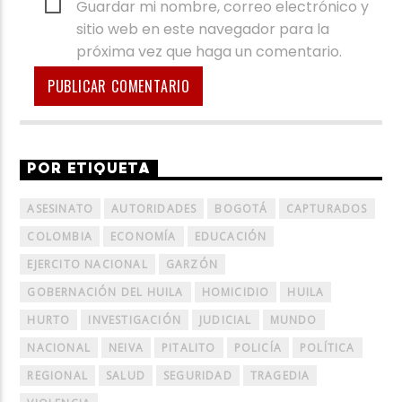
Guardar mi nombre, correo electrónico y
sitio web en este navegador para la
próxima vez que haga un comentario.
POR ETIQUETA
ASESINATO
AUTORIDADES
BOGOTÁ
CAPTURADOS
COLOMBIA
ECONOMÍA
EDUCACIÓN
EJERCITO NACIONAL
GARZÓN
GOBERNACIÓN DEL HUILA
HOMICIDIO
HUILA
HURTO
INVESTIGACIÓN
JUDICIAL
MUNDO
NACIONAL
NEIVA
PITALITO
POLICÍA
POLÍTICA
REGIONAL
SALUD
SEGURIDAD
TRAGEDIA