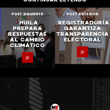
POST SIGUIENTE
POST ANTERIOR
HUILA
REGISTRADURÍA
PREPARA
GARANTIZA
RESPUESTAS
TRANSPARENCIA
AL CAMBIO
ELECTORAL
CLIMÁTICO