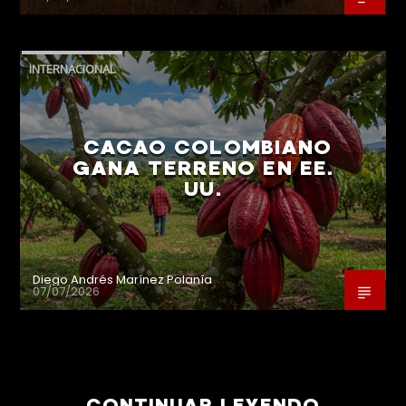
INTERNACIONAL
CACAO COLOMBIANO
GANA TERRENO EN EE.
UU.
Diego Andrés Marínez Polanía
07/07/2026
CONTINUAR LEYENDO