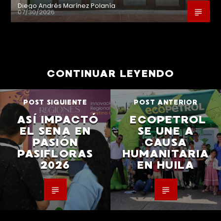
Diego Andrés Marínez Polanía
07/30/2026
CONTINUAR LEYENDO
POST SIGUIENTE
POST ANTERIOR
ASÍ IMPACTÓ
ECOPETROL
EL SENA EN
SE UNE A
PASIÓN
CAUSA
PASIFLORAS
HUMANITARIA
2026
EN HUILA