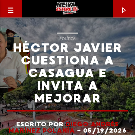
POLÍTICA
HÉCTOR JAVIER
CUESTIONA A
CASAGUA E
INVITA A
MEJORAR
CANCIÓN ACTUAL
TÍTULO
ESCRITO POR
DIEGO ANDRÉS
MARÍNEZ POLANÍA
- 05/19/2026
ARTISTA