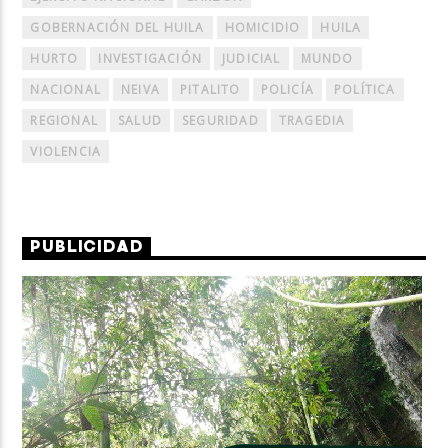
GOBERNACIÓN DEL HUILA
HOMICIDIO
HUILA
HURTO
INVESTIGACIÓN
JUDICIAL
MUNDO
NACIONAL
NEIVA
PITALITO
POLICÍA
POLÍTICA
REGIONAL
SALUD
SEGURIDAD
TRAGEDIA
VIOLENCIA
PUBLICIDAD