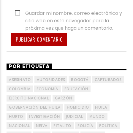
Guardar mi nombre, correo electrónico y
sitio web en este navegador para la
próxima vez que haga un comentario.
POR ETIQUETA
ASESINATO
AUTORIDADES
BOGOTÁ
CAPTURADOS
COLOMBIA
ECONOMÍA
EDUCACIÓN
EJERCITO NACIONAL
GARZÓN
GOBERNACIÓN DEL HUILA
HOMICIDIO
HUILA
HURTO
INVESTIGACIÓN
JUDICIAL
MUNDO
NACIONAL
NEIVA
PITALITO
POLICÍA
POLÍTICA