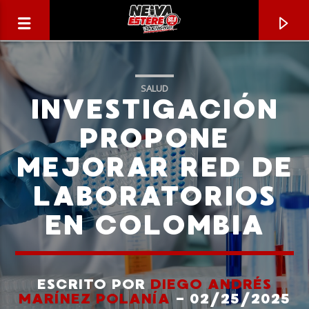
SALUD
INVESTIGACIÓN
PROPONE
MEJORAR RED DE
LABORATORIOS
EN COLOMBIA
CANCIÓN ACTUAL
TÍTULO
ESCRITO POR
DIEGO ANDRÉS
MARÍNEZ POLANÍA
- 02/25/2025
ARTISTA