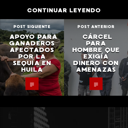
CONTINUAR LEYENDO
POST SIGUIENTE
POST ANTERIOR
APOYO PARA
CÁRCEL
GANADEROS
PARA
AFECTADOS
HOMBRE QUE
POR LA
EXIGÍA
SEQUÍA EN
DINERO CON
HUILA
AMENAZAS