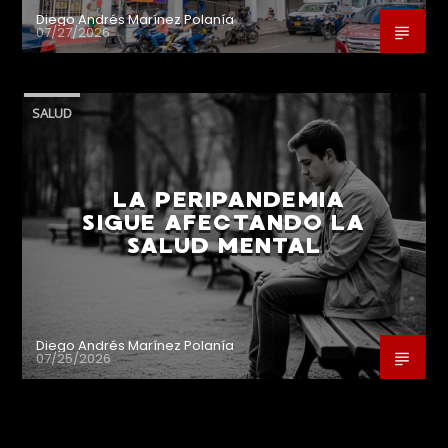
Diego Andrés Marínez Polanía
07/27/2026
SALUD
LA PERIPANDEMIA
SIGUE AFECTANDO LA
SALUD MENTAL
Diego Andrés Marínez Polanía
07/25/2026