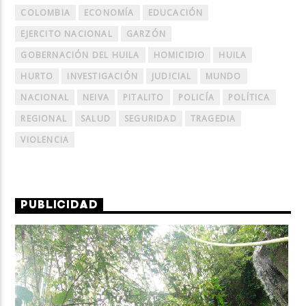
COLOMBIA
ECONOMÍA
EDUCACIÓN
EJERCITO NACIONAL
GARZÓN
GOBERNACIÓN DEL HUILA
HOMICIDIO
HUILA
HURTO
INVESTIGACIÓN
JUDICIAL
MUNDO
NACIONAL
NEIVA
PITALITO
POLICÍA
POLÍTICA
REGIONAL
SALUD
SEGURIDAD
TRAGEDIA
VIOLENCIA
PUBLICIDAD