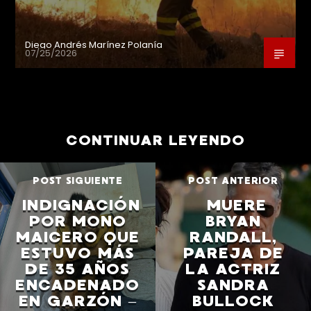
Diego Andrés Marínez Polanía
07/25/2026
CONTINUAR LEYENDO
POST SIGUIENTE
POST ANTERIOR
INDIGNACIÓN
MUERE
POR MONO
BRYAN
MAICERO QUE
RANDALL,
ESTUVO MÁS
PAREJA DE
DE 35 AÑOS
LA ACTRIZ
ENCADENADO
SANDRA
EN GARZÓN –
BULLOCK