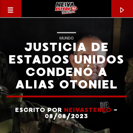
MUNDO
JUSTICIA DE
ESTADOS UNIDOS
CONDENÓ A
ALIAS OTONIEL
ESCRITO POR
NEIVASTEREO
-
CANCIÓN ACTUAL
08/08/2023
TÍTULO
ARTISTA