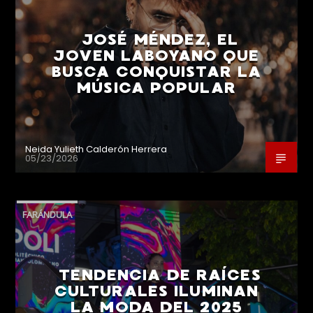
JOSÉ MÉNDEZ, EL
JOVEN LABOYANO QUE
BUSCA CONQUISTAR LA
MÚSICA POPULAR
Neida Yulieth Calderón Herrera
05/23/2026
FARÁNDULA
TENDENCIA DE RAÍCES
CULTURALES ILUMINAN
LA MODA DEL 2025