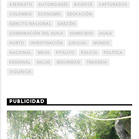
ASESINATO
AUTORIDADES
BOGOTÁ
CAPTURADOS
COLOMBIA
ECONOMÍA
EDUCACIÓN
EJERCITO NACIONAL
GARZÓN
GOBERNACIÓN DEL HUILA
HOMICIDIO
HUILA
HURTO
INVESTIGACIÓN
JUDICIAL
MUNDO
NACIONAL
NEIVA
PITALITO
POLICÍA
POLÍTICA
REGIONAL
SALUD
SEGURIDAD
TRAGEDIA
VIOLENCIA
PUBLICIDAD