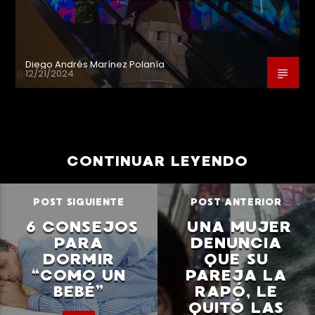
Diego Andrés Marínez Polanía
12/21/2024
CONTINUAR LEYENDO
POST SIGUIENTE
POST ANTERIOR
6 CONSEJOS
UNA MUJER
PARA
DENUNCIA
DORMIR
QUE SU
“COMO UN
PAREJA LA
BEBÉ”
RAPÓ, LE
QUITÓ LAS